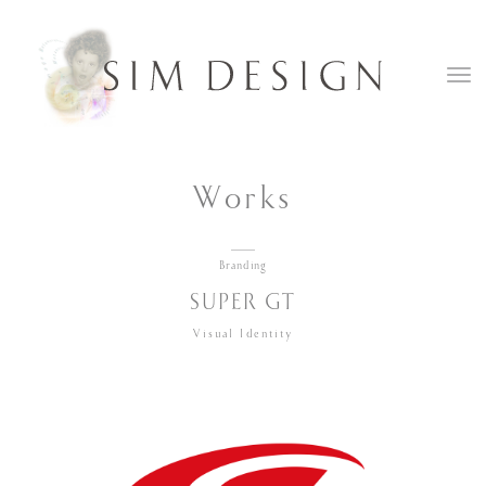
Works
Branding
SUPER GT
Visual Identity