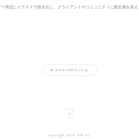
ダー周辺に
イラストで描き出し、
クライアントやコミュニティに
親近感を覚え
www.sudoh.co.jp
Back
copyright
2026
SIM inc.